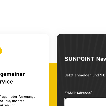
SUNPOINT
New
lgemeiner
Jetzt anmelden und
5€ 
rvice
*
E-Mail-Adresse
Fragen oder Anregungen
Studio, unseren
ukten und