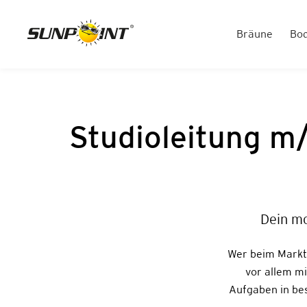
Bräune
Bo
Studioleitung m/
Dein m
Wer beim Marktf
vor allem m
Aufgaben in be