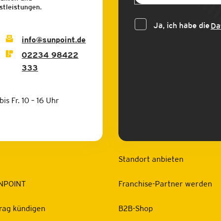
stleistungen.
Ja, ich habe die
Da
info@sunpoint.de
02234 98422
333
bis Fr. 10 – 16 Uhr
Standort anbieten
NPOINT
Franchise-Partner werden
rag kündigen
B2B-Shop