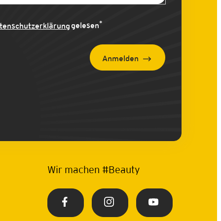
*
tenschutzerklärung
gelesen
Anmelden
Wir machen #Beauty