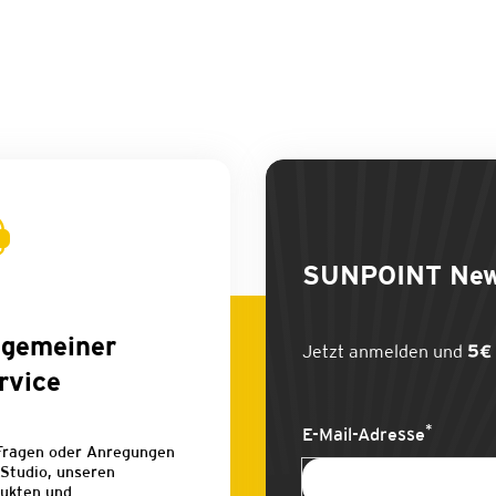
SUNPOINT
New
lgemeiner
Jetzt anmelden und
5€ 
rvice
*
E-Mail-Adresse
Fragen oder Anregungen
Studio, unseren
ukten und