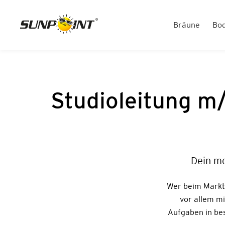
Bräune
Bo
Studioleitung m/
Dein m
Wer beim Marktf
vor allem m
Aufgaben in be