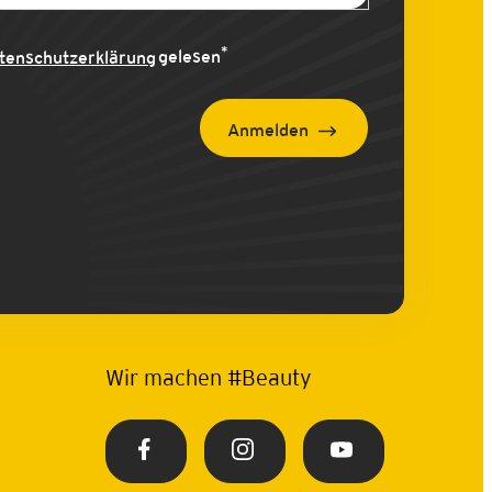
*
tenschutzerklärung
gelesen
Anmelden
Wir machen #Beauty