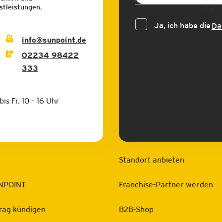
stleistungen.
Ja, ich habe die
Da
info@sunpoint.de
02234 98422
333
bis Fr. 10 – 16 Uhr
Standort anbieten
NPOINT
Franchise-Partner werden
rag kündigen
B2B-Shop