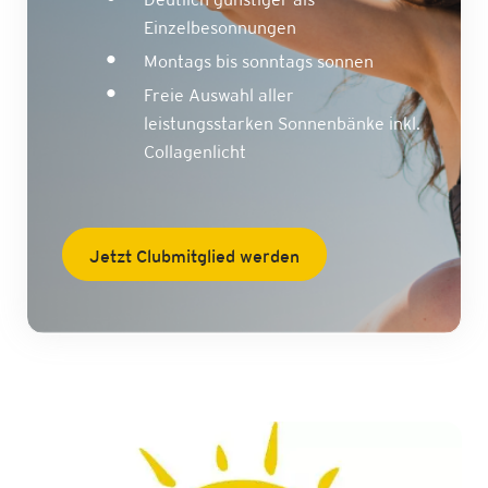
Einzelbesonnungen
Montags bis sonntags sonnen
Freie Auswahl aller
leistungsstarken Sonnenbänke inkl.
Collagenlicht
Jetzt Clubmitglied werden