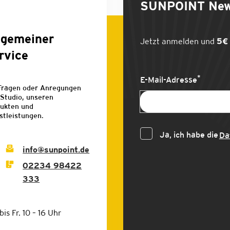
SUNPOINT
New
lgemeiner
Jetzt anmelden und
5€ 
rvice
*
E-Mail-Adresse
Fragen oder Anregungen
Studio, unseren
ukten und
stleistungen.
Ja, ich habe die
Da
info@sunpoint.de
02234 98422
333
bis Fr. 10 – 16 Uhr