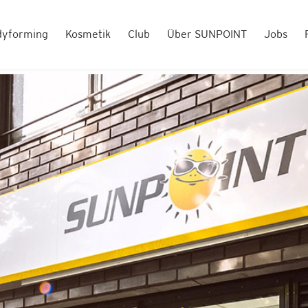
dyforming
Kosmetik
Club
Über SUNPOINT
Jobs