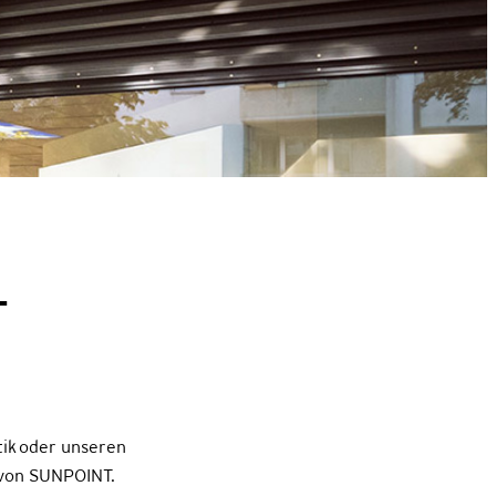
T
tik oder unseren
t von SUNPOINT.