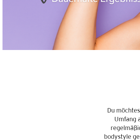
Du möchtest
Umfang a
regelmäß
bodystyle ge