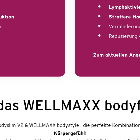
Lymphaktivi
uktion
Straffere Ha
n
Verminderung
Reduzierung v
Zum aktuellen Ang
t das WELLMAXX body
yslim V2 & WELLMAXX bodystyle - die perfekte Kombination
Körpergefühl!