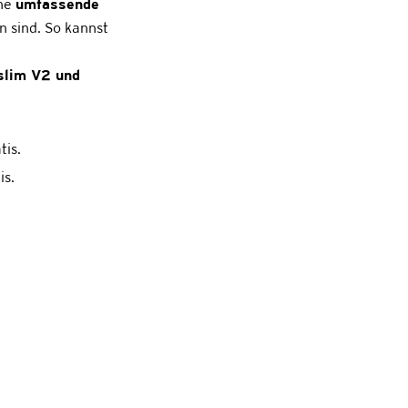
ine
umfassende
 sind. So kannst
lim V2 und
tis.
is.