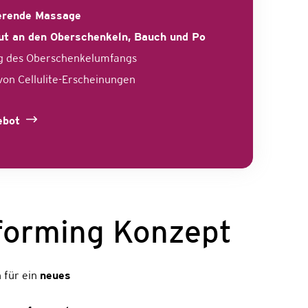
erende Massage
ut an den Oberschenkeln, Bauch und Po
 des Oberschenkelumfangs
on Cellulite-Erscheinungen
ebot
forming Konzept
 für ein
neues