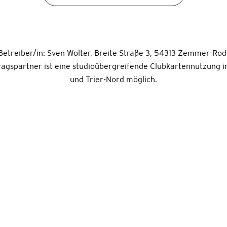
Betreiber/in:
Sven Wolter
,
Breite Straße 3
,
54313 Zemmer-Rod
ragspartner ist eine studioübergreifende Clubkartennutzung in
und Trier-Nord möglich.